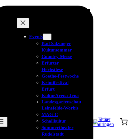
Events
Bad Salzunger
Kultursommer
Country Messe
Erfurter
Herbstlese
Goethe-Festwoche
Krimifestival
Erfurt
KulturArena Jena
Landesgartenschau
Leinefelde-Worbis
MAG-C
Schallkultur
Sommertheater
Rudolstadt