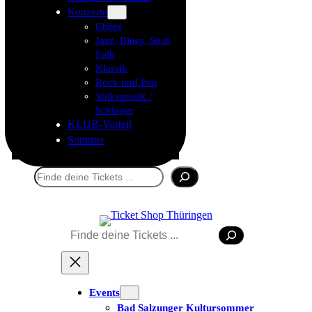
Konzerte
Chöre
Jazz, Blues, Soul,
Folk
Klassik
Rock und Pop
Volksmusik /
Schlager
KLUB-Vorteil
Sommer
Suchen
Tickets kaufen
Suchen
Events
Bad Salzunger Kultursommer