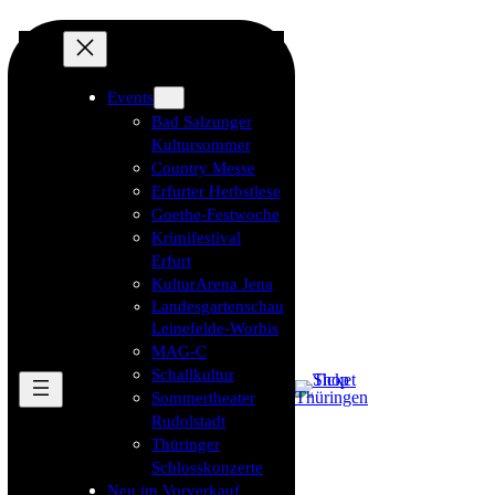
Events
Bad Salzunger
Kultursommer
Country Messe
Erfurter Herbstlese
Goethe-Festwoche
Krimifestival
Erfurt
KulturArena Jena
Landesgartenschau
Leinefelde-Worbis
MAG-C
Schallkultur
Sommertheater
Rudolstadt
Thüringer
Schlosskonzerte
Neu im Vorverkauf