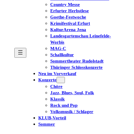
Country Messe
Erfurter Herbstlese
Goethe-Festwoche
Krimifestival Erfurt
KulturArena Jena
Landesgartenschau Leinefelde-
Worbis
MAG-C
Schallkultur
Sommertheater Rudolstadt
Thüringer Schlosskonzerte
Neu im Vorverkauf
Konzerte
Chöre
Jazz, Blues, Soul, Folk
Klassik
Rock und Pop
Volksmusik / Schlager
KLUB-Vorteil
Sommer