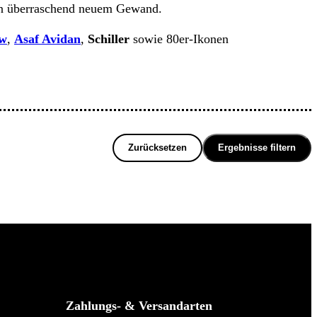
n in überraschend neuem Gewand.
ow
,
Asaf Avidan
,
Schiller
sowie 80er‑Ikonen
Zurücksetzen
Ergebnisse filtern
Zahlungs- & Versandarten