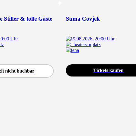
 Stiller & tolle Gäste
Suma Covjek
19:00 Uhr
19.08.2026, 20:00 Uhr
tz
Theatervorplatz
Jena
Tickets kaufen
it nicht buchbar