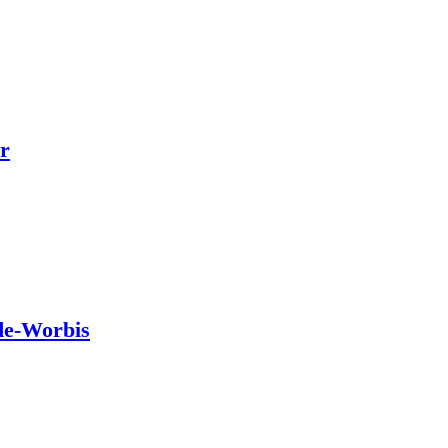
r
de-Worbis