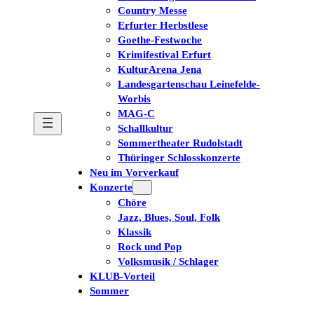
Country Messe
Erfurter Herbstlese
Goethe-Festwoche
Krimifestival Erfurt
KulturArena Jena
Landesgartenschau Leinefelde-
Worbis
MAG-C
Schallkultur
Sommertheater Rudolstadt
Thüringer Schlosskonzerte
Neu im Vorverkauf
Konzerte
Chöre
Jazz, Blues, Soul, Folk
Klassik
Rock und Pop
Volksmusik / Schlager
KLUB-Vorteil
Sommer