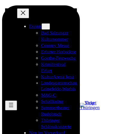
Events
Bad Salzunger
Kultursommer
Country Messe
Erfurter Herbstlese
Goethe-Festwoche
Krimifestival
Erfurt
KulturArena Jena
Landesgartenschau
Leinefelde-Worbis
MAG-C
Schallkultur
Sommertheater
Rudolstadt
Thüringer
Schlosskonzerte
Neu im Vorverkauf