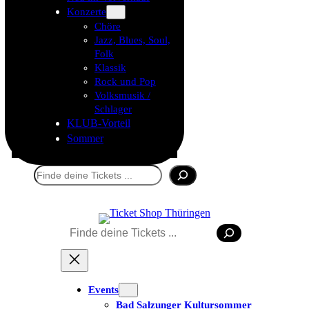
Konzerte
Chöre
Jazz, Blues, Soul,
Folk
Klassik
Rock und Pop
Volksmusik /
Schlager
KLUB-Vorteil
Sommer
Suchen
Suchen
Events
Bad Salzunger Kultursommer