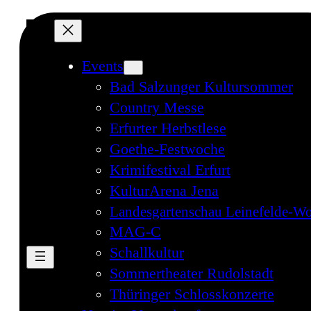
Direkt
zum
Inhalt
Events
wechseln
Bad Salzunger Kultursommer
Country Messe
Erfurter Herbstlese
Goethe-Festwoche
Krimifestival Erfurt
KulturArena Jena
Landesgartenschau Leinefelde-Wo
MAG-C
Schallkultur
Sommertheater Rudolstadt
Thüringer Schlosskonzerte