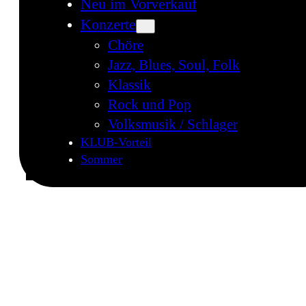
Neu im Vorverkauf
Konzerte
Chöre
Jazz, Blues, Soul, Folk
Klassik
Rock und Pop
Volksmusik / Schlager
KLUB-Vorteil
Sommer