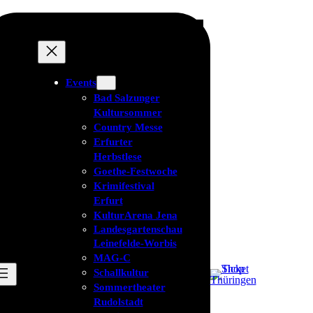
Events
Bad Salzunger
Kultursommer
Country Messe
Erfurter
Herbstlese
Goethe-Festwoche
Krimifestival
Erfurt
KulturArena Jena
Landesgartenschau
Leinefelde-Worbis
MAG-C
Schallkultur
Sommertheater
Rudolstadt