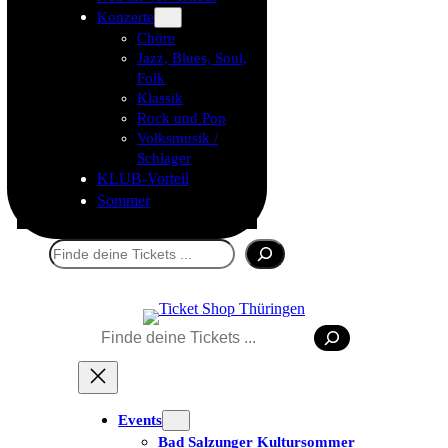
Konzerte
Chöre
Jazz, Blues, Soul,
Folk
Klassik
Rock und Pop
Volksmusik /
Schlager
KLUB-Vorteil
Sommer
Suchen
Suchen
Events
Bad Salzunger Kultursommer