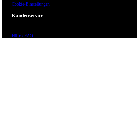
Cookie-Einstellungen
Kundenservice
Hilfe / FAQ
Kontakt
Vorverkaufsstellen
Barrierefreiheit
Anmeldung zum Newsletter
Für Veranstalter
Zahlungs- & Versandarten