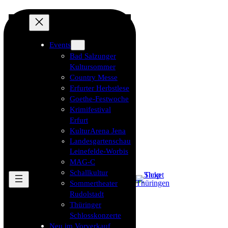
Events
Bad Salzunger
Kultursommer
Country Messe
Erfurter Herbstlese
Goethe-Festwoche
Krimifestival
Erfurt
KulturArena Jena
Landesgartenschau
Leinefelde-Worbis
MAG-C
Schallkultur
Sommertheater
Rudolstadt
Thüringer
Schlosskonzerte
Neu im Vorverkauf