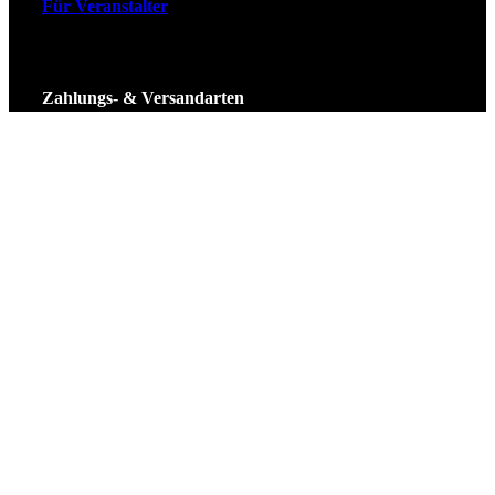
Für Veranstalter
Zahlungs- & Versandarten
Ticket Shop Thüringen © 2025