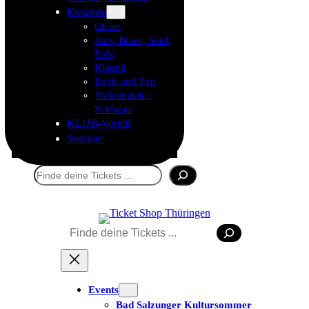
Konzerte
Chöre
Jazz, Blues, Soul,
Folk
Klassik
Rock und Pop
Volksmusik /
Schlager
KLUB-Vorteil
Sommer
Suchen
Suchen
Events
Bad Salzunger Kultursommer