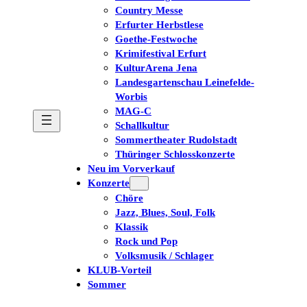
Country Messe
Erfurter Herbstlese
Goethe-Festwoche
Krimifestival Erfurt
KulturArena Jena
Landesgartenschau Leinefelde-
Worbis
MAG-C
Schallkultur
Sommertheater Rudolstadt
Thüringer Schlosskonzerte
Neu im Vorverkauf
Konzerte
Chöre
Jazz, Blues, Soul, Folk
Klassik
Rock und Pop
Volksmusik / Schlager
KLUB-Vorteil
Sommer