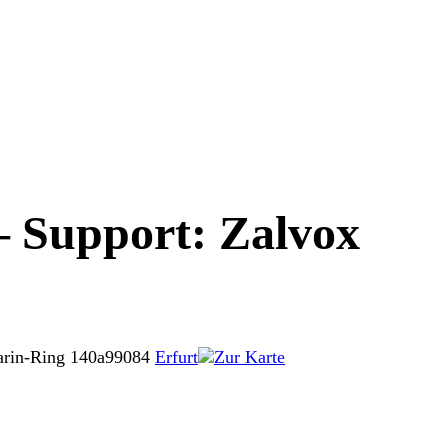
– Support: Zalvox
arin-Ring 140a
99084
Erfurt
Zur Karte