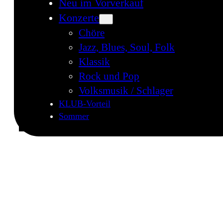
Neu im Vorverkauf
Konzerte
Chöre
Jazz, Blues, Soul, Folk
Klassik
Rock und Pop
Volksmusik / Schlager
KLUB-Vorteil
Sommer