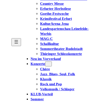
Country Messe
Erfurter Herbstlese
Goethe-Festwoche
Krimifestival Erfurt
KulturArena Jena
Landesgartenschau Leinefelde-
Worbis
MAG-C
Schallkultur
Sommertheater Rudolstadt
Thüringer Schlosskonzerte
Neu im Vorverkauf
Konzerte
Chöre
Jazz, Blues, Soul, Folk
Klassik
Rock und Pop
Volksmusik / Schlager
KLUB-Vorteil
Sommer