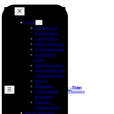
Events
Bad Salzunger
Kultursommer
Country Messe
Erfurter Herbstlese
Goethe-Festwoche
Krimifestival
Erfurt
KulturArena Jena
Landesgartenschau
Leinefelde-Worbis
MAG-C
Schallkultur
Sommertheater
Rudolstadt
Thüringer
Schlosskonzerte
Neu im Vorverkauf