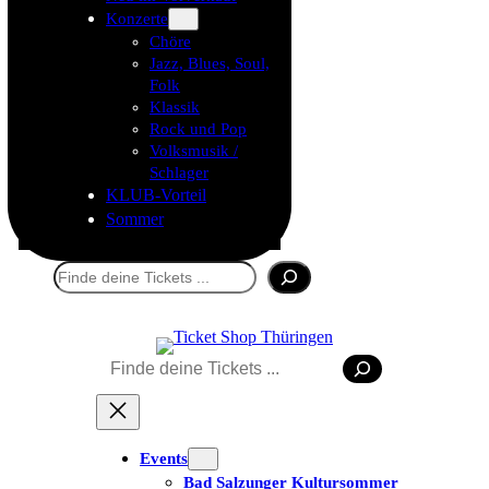
Konzerte
Chöre
Jazz, Blues, Soul,
Folk
Klassik
Rock und Pop
Volksmusik /
Schlager
KLUB-Vorteil
Sommer
Suchen
Suchen
Events
Bad Salzunger Kultursommer