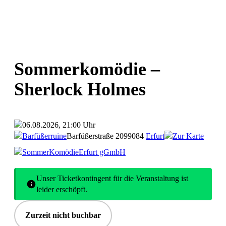
Sommerkomödie –
Sherlock Holmes
06.08.2026, 21:00 Uhr
Barfüßerruine
Barfüßerstraße 20
99084
Erfurt
Zur Karte
SommerKomödieErfurt gGmbH
Unser Ticketkontingent für die Veranstaltung ist
leider erschöpft.
Zurzeit nicht buchbar