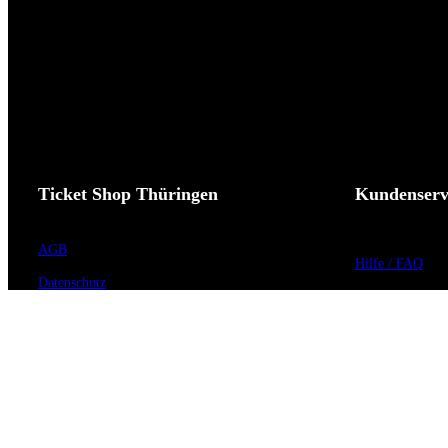
Ticket Shop Thüringen
Kundenserv
AGB
Hilfe / FAQ
Datenschutz
Kontakt
Impressum
Vorverkaufsstell
Widerrufsrecht
Barrierefreiheit
Cookie-Einstellungen
Anmeldung zum 