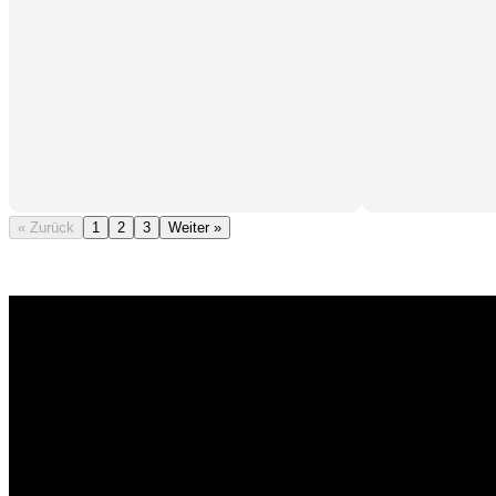
« Zurück
1
2
3
Weiter »