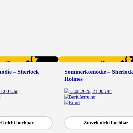
die – Sherlock
Sommerkomödie – Sherloc
Holmes
21:00 Uhr
13.08.2026, 21:00 Uhr
e
Barfüßerruine
Erfurt
it nicht buchbar
Zurzeit nicht buchbar