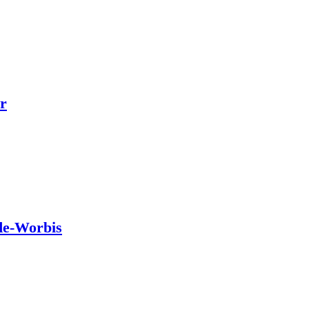
r
de-Worbis