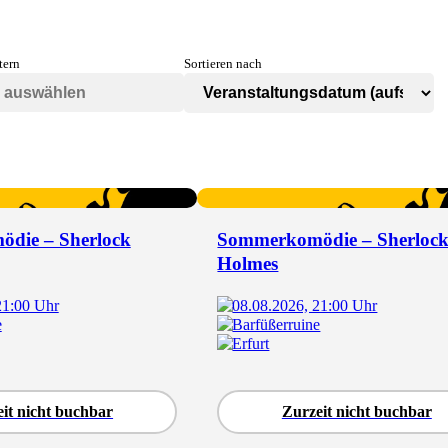
tern
Sortieren nach
die – Sherlock
Sommerkomödie – Sherloc
Holmes
21:00 Uhr
08.08.2026, 21:00 Uhr
e
Barfüßerruine
Erfurt
it nicht buchbar
Zurzeit nicht buchbar