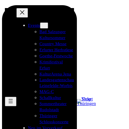
Events
Bad Salzunger
Kultursommer
Country Messe
Erfurter Herbstlese
Goethe-Festwoche
Krimifestival
Erfurt
KulturArena Jena
Landesgartenschau
Leinefelde-Worbis
MAG-C
Schallkultur
Sommertheater
Rudolstadt
Thüringer
Schlosskonzerte
Neu im Vorverkauf