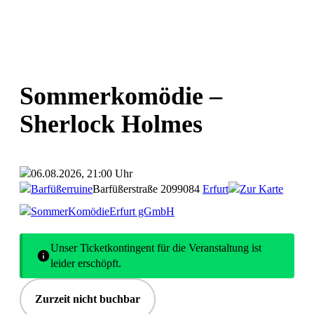
Sommerkomödie –
Sherlock Holmes
06.08.2026, 21:00 Uhr
Barfüßerruine
Barfüßerstraße 20
99084
Erfurt
Zur Karte
SommerKomödieErfurt gGmbH
Unser Ticketkontingent für die Veranstaltung ist
leider erschöpft.
Zurzeit nicht buchbar