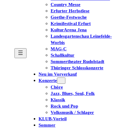
Country Messe
Erfurter Herbstlese
Goethe-Festwoche
Krimifestival Erfurt
KulturArena Jena
Landesgartenschau Leinefelde-
Worbis
MAG-C
Schallkultur
Sommertheater Rudolstadt
Thüringer Schlosskonzerte
Neu im Vorverkauf
Konzerte
Chöre
Jazz, Blues, Soul, Folk
Klassik
Rock und Pop
Volksmusik / Schlager
KLUB-Vorteil
Sommer