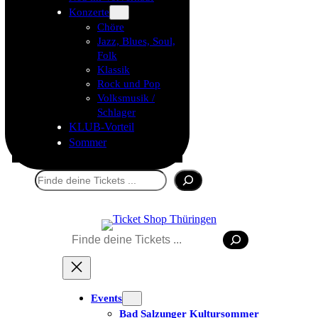
Konzerte
Chöre
Jazz, Blues, Soul,
Folk
Klassik
Rock und Pop
Volksmusik /
Schlager
KLUB-Vorteil
Sommer
Suchen
Suchen
Events
Bad Salzunger Kultursommer