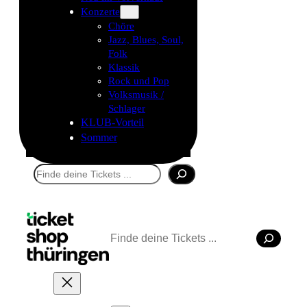
Konzerte
Chöre
Jazz, Blues, Soul,
Folk
Klassik
Rock und Pop
Volksmusik /
Schlager
KLUB-Vorteil
Sommer
Suchen
Suchen