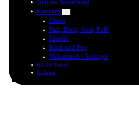
Neu im Vorverkauf
Konzerte
Chöre
Jazz, Blues, Soul, Folk
Klassik
Rock und Pop
Volksmusik / Schlager
KLUB-Vorteil
Sommer