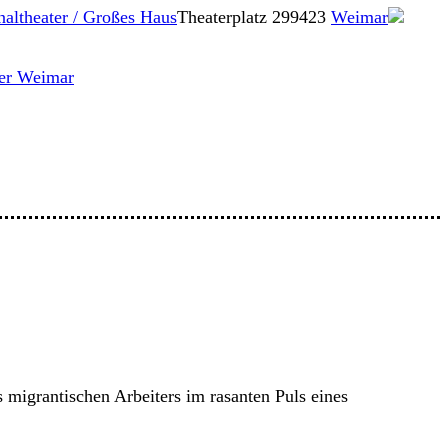
altheater / Großes Haus
Theaterplatz 2
99423
Weimar
ter Weimar
 migrantischen Arbeiters im rasanten Puls eines