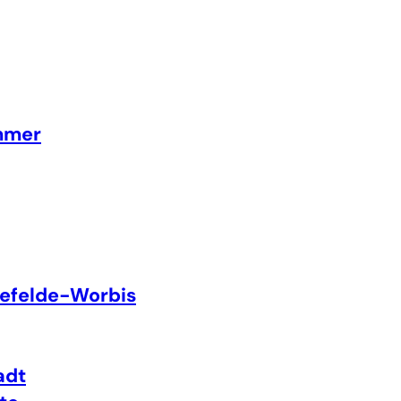
mmer
efelde-Worbis
adt