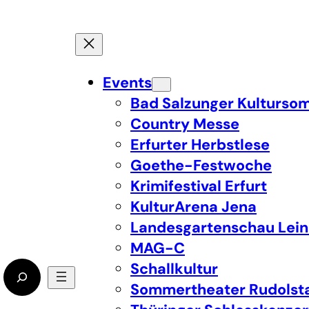
Events
Bad Salzunger Kulturso
Country Messe
Erfurter Herbstlese
Goethe-Festwoche
Krimifestival Erfurt
KulturArena Jena
Landesgartenschau Lein
MAG-C
Schallkultur
Sommertheater Rudolst