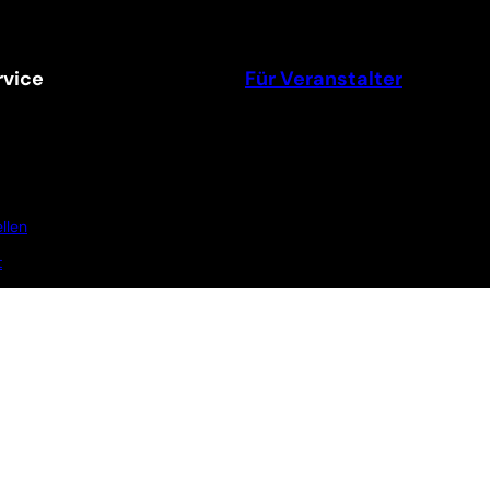
vice
Für Veranstalter
llen
t
m Newsletter
Ticket Shop Thüringen © 2025