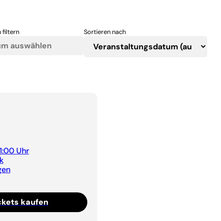
 filtern
Sortieren nach
21:00 Uhr
k
gen
ckets kaufen