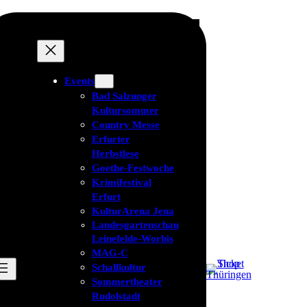
Events
Bad Salzunger
Kultursommer
Country Messe
Erfurter
Herbstlese
Goethe-Festwoche
Krimifestival
Erfurt
KulturArena Jena
Landesgartenschau
Leinefelde-Worbis
MAG-C
Schallkultur
Sommertheater
Rudolstadt