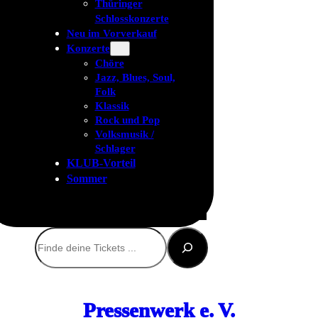
Thüringer
Schlosskonzerte
Neu im Vorverkauf
Konzerte
Chöre
Jazz, Blues, Soul,
Folk
Klassik
Rock und Pop
Volksmusik /
Schlager
KLUB-Vorteil
Sommer
Suchen
Pressenwerk e. V.