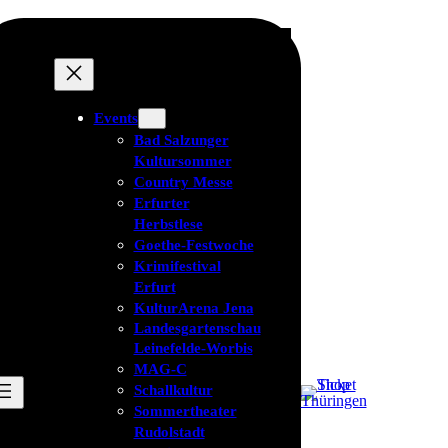
Events
Bad Salzunger
Kultursommer
Country Messe
Erfurter
Herbstlese
Goethe-Festwoche
Krimifestival
Erfurt
KulturArena Jena
Landesgartenschau
Leinefelde-Worbis
MAG-C
Schallkultur
Sommertheater
Rudolstadt