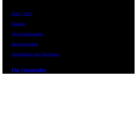
Hilfe / FAQ
Kontakt
Vorverkaufsstellen
Barrierefreiheit
Anmeldung zum Newsletter
Für Veranstalter
Zahlungs- & Versandarten