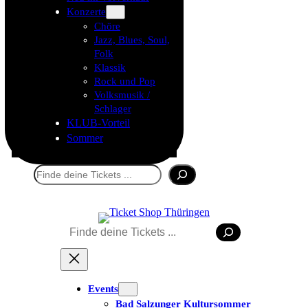
Konzerte
Chöre
Jazz, Blues, Soul,
Folk
Klassik
Rock und Pop
Volksmusik /
Schlager
KLUB-Vorteil
Sommer
Suchen
Suchen
Events
Bad Salzunger Kultursommer