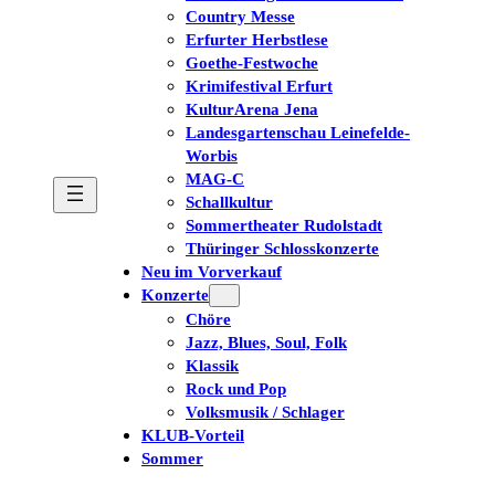
Country Messe
Tickets kaufen
Erfurter Herbstlese
Goethe-Festwoche
Krimifestival Erfurt
KulturArena Jena
Landesgartenschau Leinefelde-
Worbis
MAG-C
Schallkultur
Sommertheater Rudolstadt
Thüringer Schlosskonzerte
Neu im Vorverkauf
Konzerte
Chöre
Jazz, Blues, Soul, Folk
Klassik
Rock und Pop
Volksmusik / Schlager
KLUB-Vorteil
Sommer