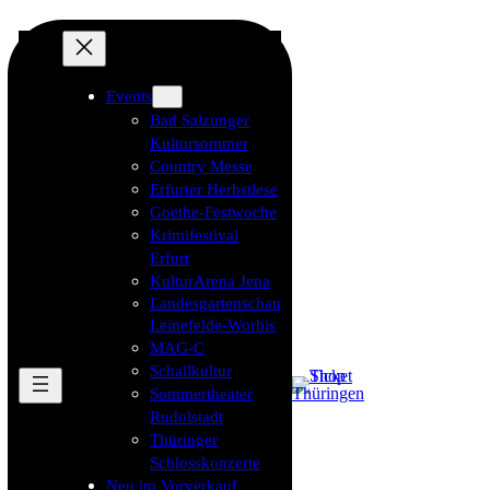
Events
Bad Salzunger
Kultursommer
Country Messe
Erfurter Herbstlese
Goethe-Festwoche
Krimifestival
Erfurt
KulturArena Jena
Landesgartenschau
Leinefelde-Worbis
MAG-C
Schallkultur
Sommertheater
Rudolstadt
Thüringer
Schlosskonzerte
Neu im Vorverkauf