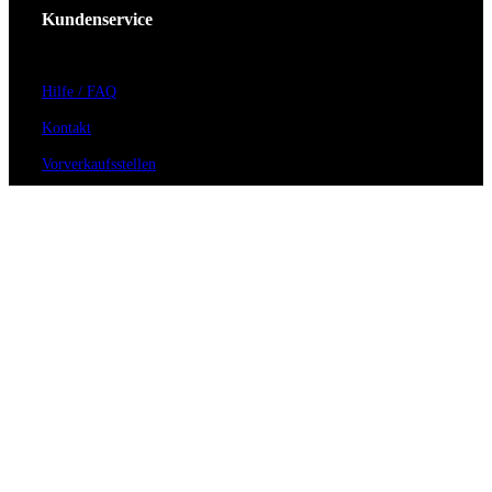
Kundenservice
Hilfe / FAQ
Kontakt
Vorverkaufsstellen
Barrierefreiheit
Anmeldung zum Newsletter
Für Veranstalter
Zahlungs- & Versandarten