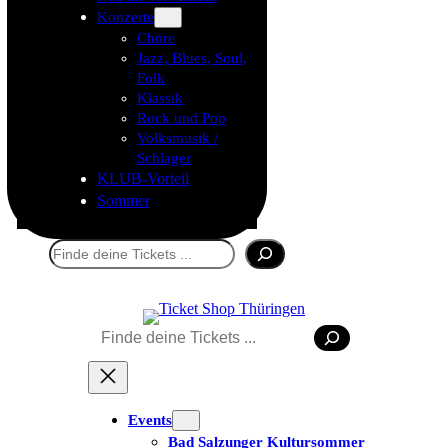
Konzerte
Chöre
Jazz, Blues, Soul,
Folk
Klassik
Rock und Pop
Volksmusik /
Schlager
KLUB-Vorteil
Sommer
Suchen
Tickets kaufen
Suchen
Events
Bad Salzunger Kultursommer