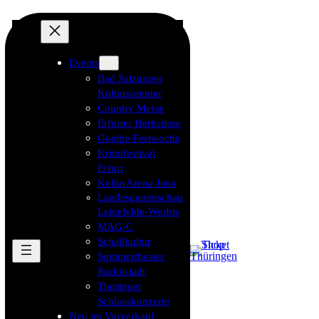
Events
Bad Salzunger
Kultursommer
Country Messe
Erfurter Herbstlese
Goethe-Festwoche
Krimifestival
Erfurt
KulturArena Jena
Landesgartenschau
Leinefelde-Worbis
MAG-C
Schallkultur
Sommertheater
Rudolstadt
Thüringer
Schlosskonzerte
Neu im Vorverkauf