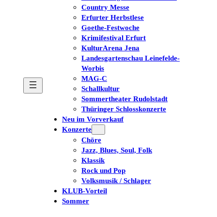
Country Messe
Erfurter Herbstlese
Goethe-Festwoche
Krimifestival Erfurt
KulturArena Jena
Landesgartenschau Leinefelde-
Worbis
MAG-C
Schallkultur
Sommertheater Rudolstadt
Thüringer Schlosskonzerte
Neu im Vorverkauf
Konzerte
Chöre
Jazz, Blues, Soul, Folk
Klassik
Rock und Pop
Volksmusik / Schlager
KLUB-Vorteil
Sommer