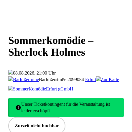
Sommerkomödie –
Sherlock Holmes
08.08.2026, 21:00 Uhr
Barfüßerruine
Barfüßerstraße 20
99084
Erfurt
Zur Karte
SommerKomödieErfurt gGmbH
Unser Ticketkontingent für die Veranstaltung ist
leider erschöpft.
Zurzeit nicht buchbar