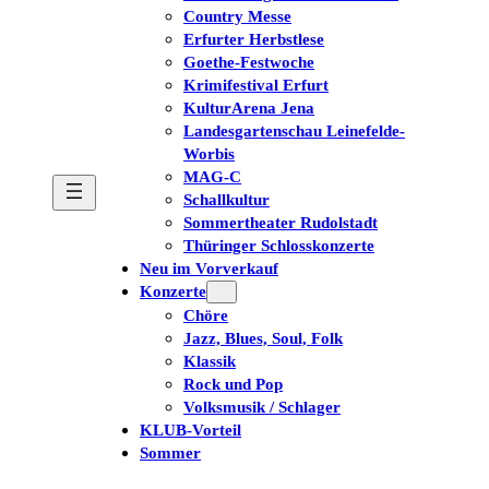
Country Messe
Erfurter Herbstlese
Goethe-Festwoche
Krimifestival Erfurt
KulturArena Jena
Landesgartenschau Leinefelde-
Worbis
MAG-C
Schallkultur
Sommertheater Rudolstadt
Thüringer Schlosskonzerte
Neu im Vorverkauf
Konzerte
Chöre
Jazz, Blues, Soul, Folk
Klassik
Rock und Pop
Volksmusik / Schlager
KLUB-Vorteil
Sommer