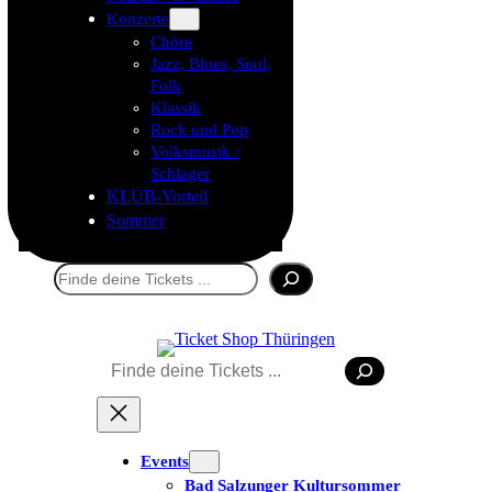
Konzerte
Chöre
Jazz, Blues, Soul,
Folk
Klassik
Rock und Pop
Volksmusik /
Schlager
KLUB-Vorteil
Sommer
Suchen
Suchen
Events
Bad Salzunger Kultursommer