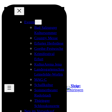
Events
Bad Salzunger
Kultursommer
Country Messe
Erfurter Herbstlese
Goethe-Festwoche
Krimifestival
Erfurt
KulturArena Jena
Landesgartenschau
Leinefelde-Worbis
MAG-C
Schallkultur
Sommertheater
Rudolstadt
Thüringer
Schlosskonzerte
Neu im Vorverkauf