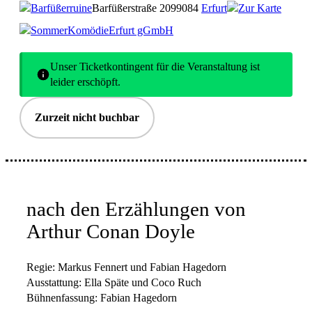
Barfüßerruine
Barfüßerstraße 20
99084
Erfurt
Zur Karte
SommerKomödieErfurt gGmbH
Unser Ticketkontingent für die Veranstaltung ist
leider erschöpft.
Zurzeit nicht buchbar
nach den Erzählungen von
Arthur Conan Doyle
Regie: Markus Fennert und Fabian Hagedorn
Ausstattung: Ella Späte und Coco Ruch
Bühnenfassung: Fabian Hagedorn