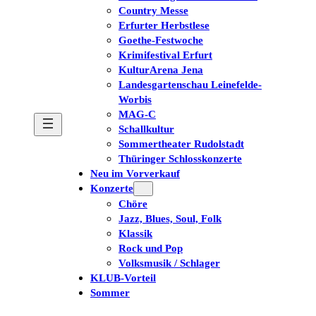
Country Messe
Erfurter Herbstlese
Goethe-Festwoche
Krimifestival Erfurt
KulturArena Jena
Landesgartenschau Leinefelde-
Worbis
MAG-C
Schallkultur
Sommertheater Rudolstadt
Thüringer Schlosskonzerte
Neu im Vorverkauf
Konzerte
Chöre
Jazz, Blues, Soul, Folk
Klassik
Rock und Pop
Volksmusik / Schlager
KLUB-Vorteil
Sommer