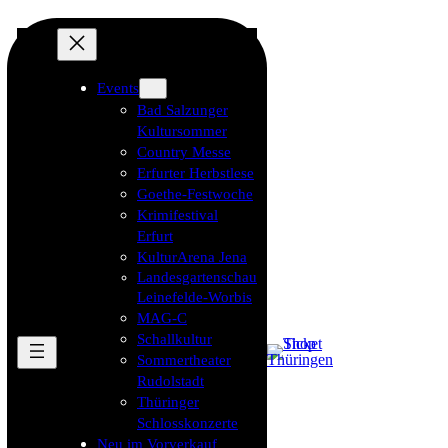
Events
Bad Salzunger
Kultursommer
Country Messe
Erfurter Herbstlese
Goethe-Festwoche
Krimifestival
Erfurt
KulturArena Jena
Landesgartenschau
Leinefelde-Worbis
MAG-C
Schallkultur
Sommertheater
Rudolstadt
Thüringer
Schlosskonzerte
Neu im Vorverkauf