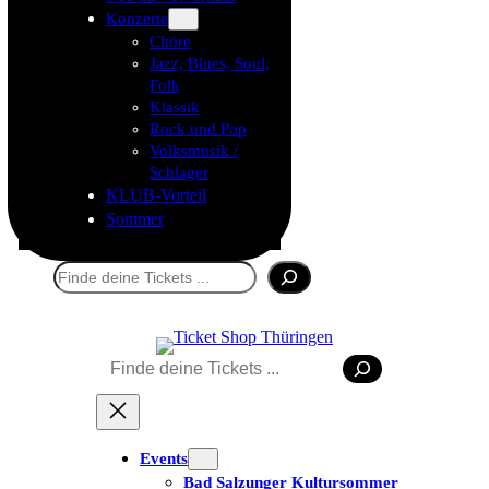
Konzerte
Chöre
Jazz, Blues, Soul,
Folk
Klassik
Rock und Pop
Volksmusik /
Schlager
KLUB-Vorteil
Sommer
Suchen
Suchen
Events
Bad Salzunger Kultursommer