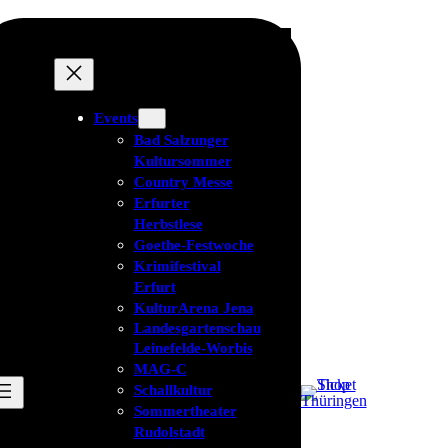
Events
Bad Salzunger
Kultursommer
Country Messe
Erfurter
Herbstlese
Goethe-Festwoche
Krimifestival
Erfurt
KulturArena Jena
Landesgartenschau
Leinefelde-Worbis
MAG-C
Schallkultur
Sommertheater
Rudolstadt