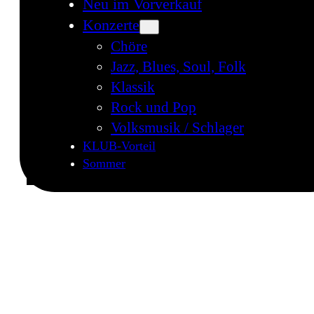
Neu im Vorverkauf
Konzerte
Chöre
Jazz, Blues, Soul, Folk
Klassik
Rock und Pop
Volksmusik / Schlager
KLUB-Vorteil
Sommer