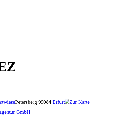
EZ
estwiese
Petersberg
99084
Erfurt
Zur Karte
agentur GmbH