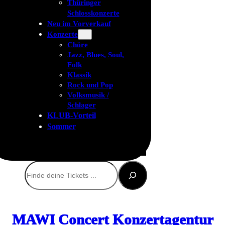
Thüringer
Schlosskonzerte
Neu im Vorverkauf
Konzerte
Chöre
Jazz, Blues, Soul,
Folk
Klassik
Rock und Pop
Volksmusik /
Schlager
KLUB-Vorteil
Sommer
Suchen
MAWI Concert Konzertagentur