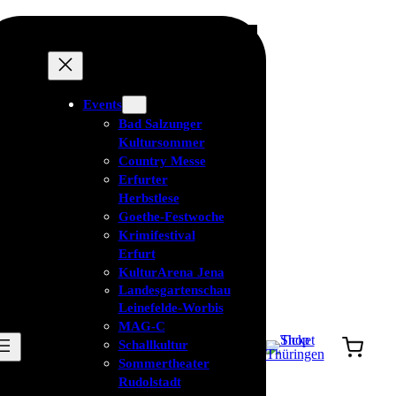
Events
Bad Salzunger
Kultursommer
Country Messe
Erfurter
Herbstlese
Goethe-Festwoche
Krimifestival
Erfurt
KulturArena Jena
Landesgartenschau
Leinefelde-Worbis
MAG-C
Schallkultur
Sommertheater
Rudolstadt