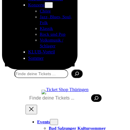
Konzerte
Chöre
Jazz, Blues, Soul,
Folk
Klassik
Rock und Pop
Volksmusik /
Schlager
KLUB-Vorteil
Sommer
Suchen
Suchen
Events
Bad Salzunger Kultursommer