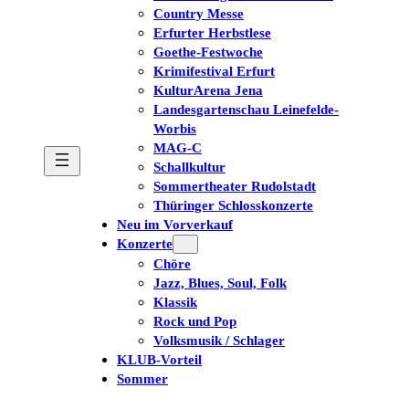
Country Messe
Erfurter Herbstlese
Goethe-Festwoche
Krimifestival Erfurt
KulturArena Jena
Landesgartenschau Leinefelde-
Worbis
MAG-C
Schallkultur
Sommertheater Rudolstadt
Thüringer Schlosskonzerte
Neu im Vorverkauf
Konzerte
Chöre
Jazz, Blues, Soul, Folk
Klassik
Rock und Pop
Volksmusik / Schlager
KLUB-Vorteil
Sommer