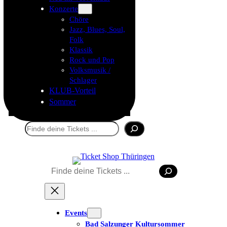
Konzerte
Chöre
Jazz, Blues, Soul,
Folk
Klassik
Rock und Pop
Volksmusik /
Schlager
KLUB-Vorteil
Sommer
Suchen
Suchen
Events
Bad Salzunger Kultursommer