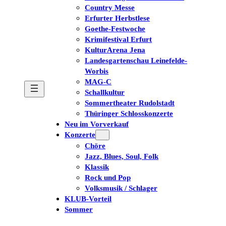
Country Messe
Erfurter Herbstlese
Goethe-Festwoche
Krimifestival Erfurt
KulturArena Jena
Landesgartenschau Leinefelde-
Worbis
MAG-C
Schallkultur
Sommertheater Rudolstadt
Thüringer Schlosskonzerte
Neu im Vorverkauf
Konzerte
Chöre
Jazz, Blues, Soul, Folk
Klassik
Rock und Pop
Volksmusik / Schlager
KLUB-Vorteil
Sommer