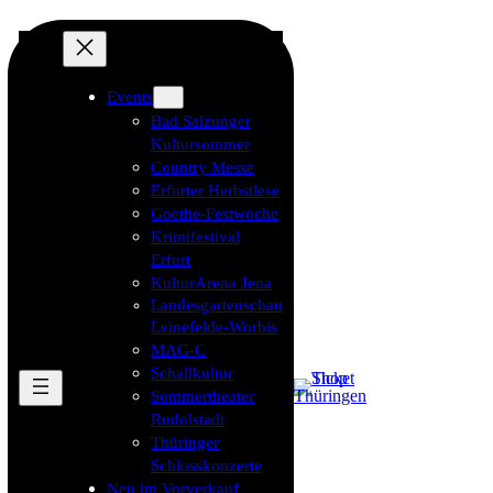
Events
Bad Salzunger
Kultursommer
Country Messe
Erfurter Herbstlese
Goethe-Festwoche
Krimifestival
Erfurt
KulturArena Jena
Landesgartenschau
Leinefelde-Worbis
MAG-C
Schallkultur
Sommertheater
Rudolstadt
Thüringer
Schlosskonzerte
Neu im Vorverkauf