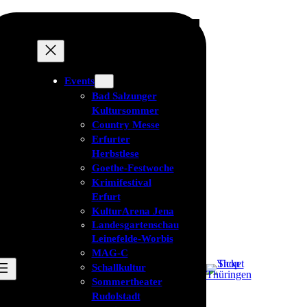
Events
Bad Salzunger
Kultursommer
Country Messe
Erfurter
Herbstlese
Goethe-Festwoche
Krimifestival
Erfurt
KulturArena Jena
Landesgartenschau
Leinefelde-Worbis
MAG-C
Schallkultur
Sommertheater
Rudolstadt