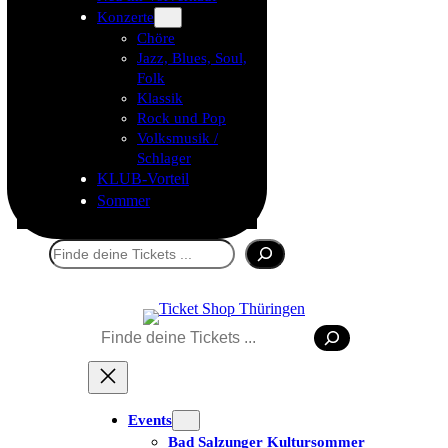
Konzerte
Chöre
Jazz, Blues, Soul,
Folk
Klassik
Rock und Pop
Volksmusik /
Schlager
KLUB-Vorteil
Sommer
Suchen
Suchen
Events
Bad Salzunger Kultursommer