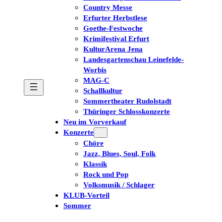
Country Messe
Erfurter Herbstlese
Goethe-Festwoche
Krimifestival Erfurt
KulturArena Jena
Landesgartenschau Leinefelde-
Worbis
MAG-C
Schallkultur
Sommertheater Rudolstadt
Thüringer Schlosskonzerte
Neu im Vorverkauf
Konzerte
Chöre
Jazz, Blues, Soul, Folk
Klassik
Rock und Pop
Volksmusik / Schlager
KLUB-Vorteil
Sommer