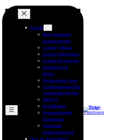
Events
Bad Salzunger
Kultursommer
Country Messe
Erfurter Herbstlese
Goethe-Festwoche
Krimifestival
Erfurt
KulturArena Jena
Landesgartenschau
Leinefelde-Worbis
MAG-C
Schallkultur
Sommertheater
Rudolstadt
Thüringer
Schlosskonzerte
Neu im Vorverkauf