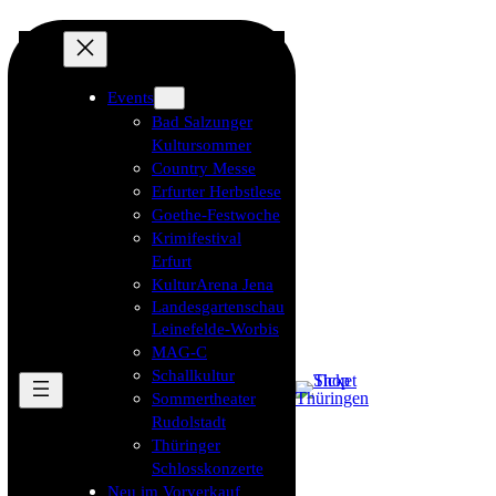
Events
Bad Salzunger
Kultursommer
Country Messe
Erfurter Herbstlese
Goethe-Festwoche
Krimifestival
Erfurt
KulturArena Jena
Landesgartenschau
Leinefelde-Worbis
MAG-C
Schallkultur
Sommertheater
Rudolstadt
Thüringer
Schlosskonzerte
Neu im Vorverkauf