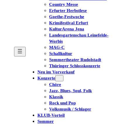
Country Messe
Erfurter Herbstlese
Goethe-Festwoche
Krimifestival Erfurt
KulturArena Jena
Landesgartenschau Leinefelde-
Worbis
MAG-C
Schallkultur
Sommertheater Rudolstadt
Thüringer Schlosskonzerte
Neu im Vorverkauf
Konzerte
Chöre
Jazz, Blues, Soul, Folk
Klassik
Rock und Pop
Volksmusik / Schlager
KLUB-Vorteil
Sommer