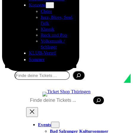
Konzerte
Chöre
Jazz, Blues, Soul,
Folk
Klassik
Rock und Pop
Volksmusik /
Schlager
KLUB-Vorteil
Sommer
Suchen
Suchen
Events
Bad Salzunger Kultursommer