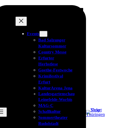
Events
Bad Salzunger
Kultursommer
Country Messe
Erfurter
Herbstlese
Goethe-Festwoche
Krimifestival
Erfurt
KulturArena Jena
Landesgartenschau
Leinefelde-Worbis
MAG-C
Schallkultur
Sommertheater
Rudolstadt