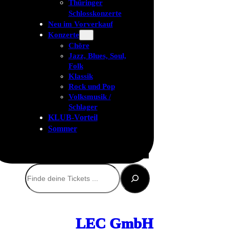
Thüringer
Schlosskonzerte
Neu im Vorverkauf
Konzerte
Chöre
Jazz, Blues, Soul,
Folk
Klassik
Rock und Pop
Volksmusik /
Schlager
KLUB-Vorteil
Sommer
Suchen
LEC GmbH