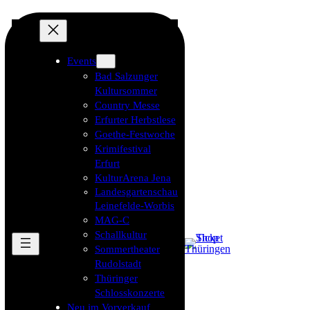
Events
Bad Salzunger
Kultursommer
Country Messe
Erfurter Herbstlese
Goethe-Festwoche
Krimifestival
Erfurt
KulturArena Jena
Landesgartenschau
Leinefelde-Worbis
MAG-C
Schallkultur
Sommertheater
Rudolstadt
Thüringer
Schlosskonzerte
Neu im Vorverkauf