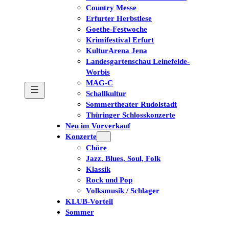
Country Messe
Erfurter Herbstlese
Goethe-Festwoche
Krimifestival Erfurt
KulturArena Jena
Landesgartenschau Leinefelde-
Worbis
MAG-C
Schallkultur
Sommertheater Rudolstadt
Thüringer Schlosskonzerte
Neu im Vorverkauf
Konzerte
Chöre
Jazz, Blues, Soul, Folk
Klassik
Rock und Pop
Volksmusik / Schlager
KLUB-Vorteil
Sommer