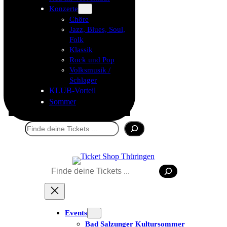
Konzerte
Chöre
Jazz, Blues, Soul,
Folk
Klassik
Rock und Pop
Volksmusik /
Schlager
KLUB-Vorteil
Sommer
Suchen
Suchen
Tickets kaufen
Events
Bad Salzunger Kultursommer