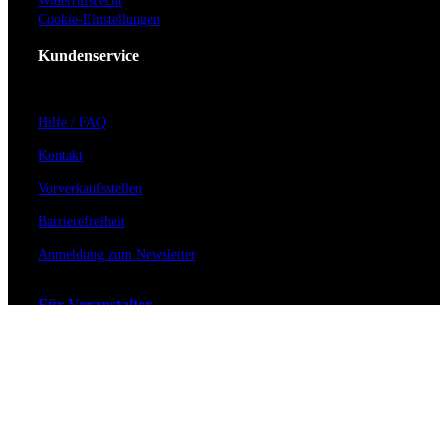
Widerrufsrecht
Cookie-Einstellungen
Kundenservice
Hilfe / FAQ
Kontakt
Vorverkaufsstellen
Barrierefreiheit
Anmeldung zum Newsletter
Für Veranstalter
Zahlungs- & Versandarten