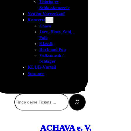
Thüringer
Schlosskonzerte
Neu im Vorverkauf
Konzerte
Chöre
Jazz, Blues, Soul,
Folk
Klassik
Rock und Pop
Volksmusik /
Schlager
KLUB-Vorteil
Sommer
Suchen
ACHAVA e. V.