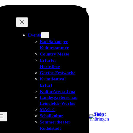
Events
Bad Salzunger
Kultursommer
Country Messe
Erfurter
Herbstlese
Goethe-Festwoche
Krimifestival
Erfurt
KulturArena Jena
Landesgartenschau
Leinefelde-Worbis
MAG-C
Schallkultur
Sommertheater
Rudolstadt