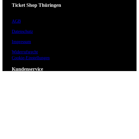
Ticket Shop Thüringen
AGB
Datenschutz
Impressum
Widerrufsrecht
Cookie-Einstellungen
Kundenservice
Hilfe / FAQ
Kontakt
Vorverkaufsstellen
Barrierefreiheit
Anmeldung zum Newsletter