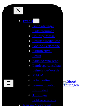
Events
Bad Salzunger
Kultursommer
Country Messe
Erfurter Herbstlese
Goethe-Festwoche
Krimifestival
Erfurt
KulturArena Jena
Landesgartenschau
Leinefelde-Worbis
MAG-C
Schallkultur
Sommertheater
Rudolstadt
Thüringer
Schlosskonzerte
Neu im Vorverkauf