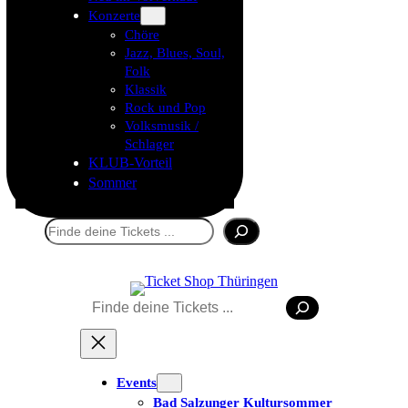
Konzerte
Chöre
Jazz, Blues, Soul,
Folk
Klassik
Rock und Pop
Volksmusik /
Schlager
KLUB-Vorteil
Sommer
Suchen
Tickets kaufen
Suchen
Events
Bad Salzunger Kultursommer