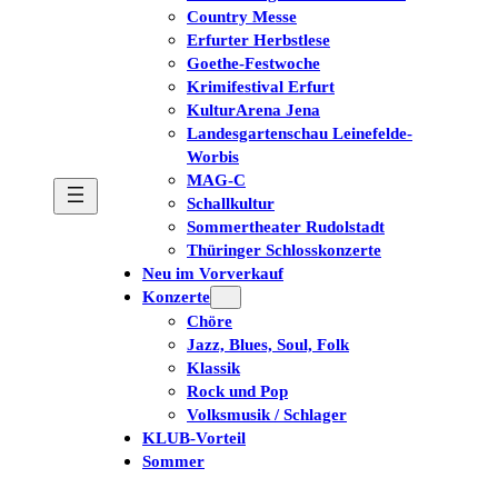
Country Messe
Erfurter Herbstlese
Goethe-Festwoche
Krimifestival Erfurt
KulturArena Jena
Landesgartenschau Leinefelde-
Worbis
MAG-C
Schallkultur
Sommertheater Rudolstadt
Thüringer Schlosskonzerte
Neu im Vorverkauf
Konzerte
Chöre
Jazz, Blues, Soul, Folk
Klassik
Rock und Pop
Volksmusik / Schlager
KLUB-Vorteil
Sommer