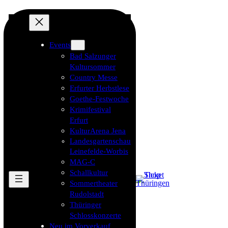
Events
Bad Salzunger
Kultursommer
Country Messe
Erfurter Herbstlese
Goethe-Festwoche
Krimifestival
Erfurt
KulturArena Jena
Landesgartenschau
Leinefelde-Worbis
MAG-C
Schallkultur
Sommertheater
Rudolstadt
Thüringer
Schlosskonzerte
Neu im Vorverkauf