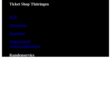
Ticket Shop Thüringen
AGB
Datenschutz
Impressum
Widerrufsrecht
Cookie-Einstellungen
Kundenservice
Hilfe / FAQ
Kontakt
Vorverkaufsstellen
Barrierefreiheit
Anmeldung zum Newsletter