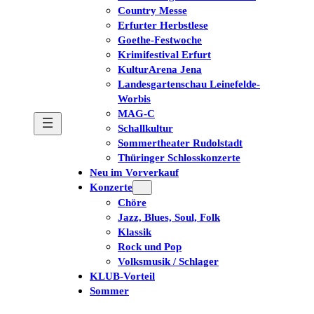
Country Messe
Erfurter Herbstlese
Goethe-Festwoche
Krimifestival Erfurt
KulturArena Jena
Landesgartenschau Leinefelde-
Worbis
MAG-C
Schallkultur
Sommertheater Rudolstadt
Thüringer Schlosskonzerte
Neu im Vorverkauf
Konzerte
Chöre
Jazz, Blues, Soul, Folk
Klassik
Rock und Pop
Volksmusik / Schlager
KLUB-Vorteil
Sommer