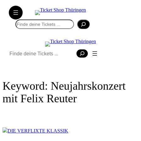
Direkt
zum
Inhalt
Suchen
wechseln
Suchen
Keyword:
Neujahrskonzert
mit Felix Reuter