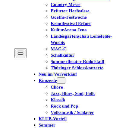
Country Messe
Erfurter Herbstlese
Goethe-Festwoche
Krimifestival Erfurt
KulturArena Jena
Landesgartenschau Leinefelde-
Worbis
MAG-C
Schallkultur
Sommertheater Rudolstadt
Thüringer Schlosskonzerte
Neu im Vorverkauf
Konzerte
Chöre
Jazz, Blues, Soul, Folk
Klassik
Rock und Pop
Volksmusik / Schlager
KLUB-Vorteil
Sommer