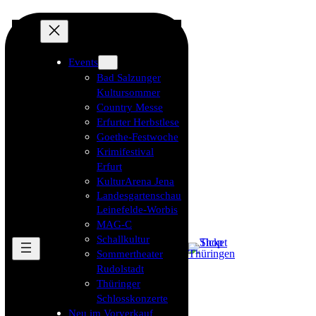
Events
Bad Salzunger
Kultursommer
Country Messe
Erfurter Herbstlese
Goethe-Festwoche
Krimifestival
Erfurt
KulturArena Jena
Landesgartenschau
Leinefelde-Worbis
MAG-C
Schallkultur
Sommertheater
Rudolstadt
Thüringer
Schlosskonzerte
Neu im Vorverkauf