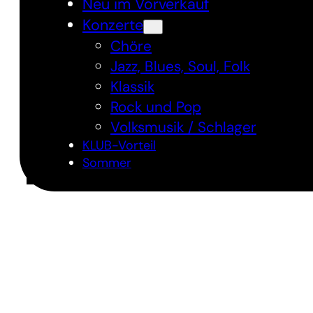
Neu im Vorverkauf
Konzerte
Chöre
Jazz, Blues, Soul, Folk
Klassik
Rock und Pop
Volksmusik / Schlager
KLUB-Vorteil
Sommer