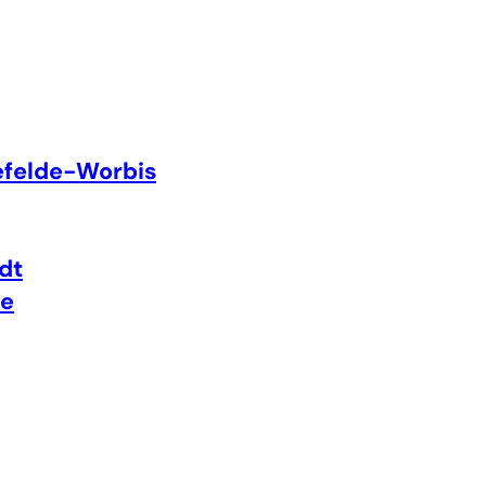
efelde-Worbis
dt
te