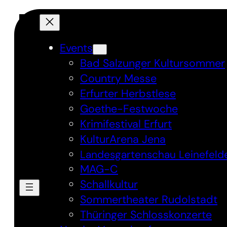
Direkt
zum
Inhalt
Events
wechseln
Bad Salzunger Kultursommer
Country Messe
Erfurter Herbstlese
Goethe-Festwoche
Krimifestival Erfurt
KulturArena Jena
Landesgartenschau Leinefeld
MAG-C
Schallkultur
Sommertheater Rudolstadt
Thüringer Schlosskonzerte