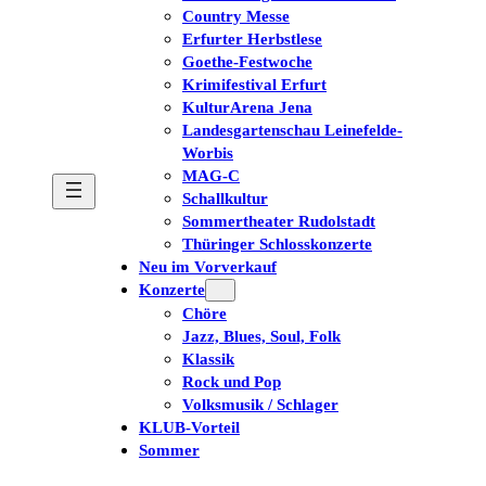
Country Messe
Erfurter Herbstlese
Goethe-Festwoche
Krimifestival Erfurt
KulturArena Jena
Landesgartenschau Leinefelde-
Worbis
MAG-C
Schallkultur
Sommertheater Rudolstadt
Thüringer Schlosskonzerte
Neu im Vorverkauf
Konzerte
Chöre
Jazz, Blues, Soul, Folk
Klassik
Rock und Pop
Volksmusik / Schlager
KLUB-Vorteil
Sommer