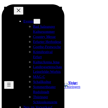
Events
Bad Salzunger
Kultursommer
Country Messe
Erfurter Herbstlese
Goethe-Festwoche
Krimifestival
Erfurt
KulturArena Jena
Landesgartenschau
Leinefelde-Worbis
MAG-C
Schallkultur
Sommertheater
Rudolstadt
Thüringer
Schlosskonzerte
Neu im Vorverkauf