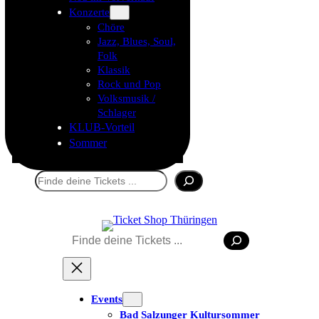
Konzerte
Chöre
Jazz, Blues, Soul,
Folk
Klassik
Rock und Pop
Volksmusik /
Schlager
KLUB-Vorteil
Sommer
Suchen
Tickets kaufen
Suchen
Events
Bad Salzunger Kultursommer