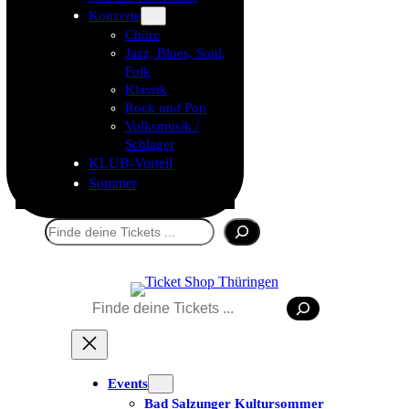
Konzerte
Chöre
Jazz, Blues, Soul,
Folk
Klassik
Rock und Pop
Volksmusik /
Schlager
KLUB-Vorteil
Sommer
Suchen
Suchen
Events
Bad Salzunger Kultursommer