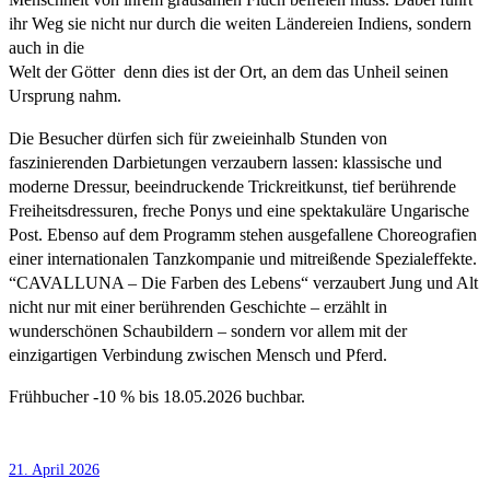
Menschheit von ihrem grausamen Fluch befreien muss. Dabei führt
ihr Weg sie nicht nur durch die weiten Ländereien Indiens, sondern
auch in die
Welt der Götter  denn dies ist der Ort, an dem das Unheil seinen
Ursprung nahm.
Die Besucher dürfen sich für zweieinhalb Stunden von
faszinierenden Darbietungen verzaubern lassen: klassische und
moderne Dressur, beeindruckende Trickreitkunst, tief berührende
Freiheitsdressuren, freche Ponys und eine spektakuläre Ungarische
Post. Ebenso auf dem Programm stehen ausgefallene Choreografien
einer internationalen Tanzkompanie und mitreißende Spezialeffekte.
“CAVALLUNA – Die Farben des Lebens“ verzaubert Jung und Alt
nicht nur mit einer berührenden Geschichte – erzählt in
wunderschönen Schaubildern – sondern vor allem mit der
einzigartigen Verbindung zwischen Mensch und Pferd.
Frühbucher -10 % bis 18.05.2026 buchbar.
21. April 2026