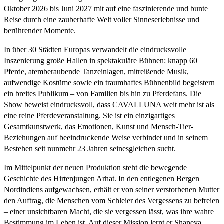
Oktober 2026 bis Juni 2027 mit auf eine faszinierende und bunte
Reise durch eine zauberhafte Welt voller Sinneserlebnisse und
berührender Momente.
In über 30 Städten Europas verwandelt die eindrucksvolle
Inszenierung große Hallen in spektakuläre Bühnen: knapp 60
Pferde, atemberaubende Tanzeinlagen, mitreißende Musik,
aufwendige Kostüme sowie ein traumhaftes Bühnenbild begeistern
ein breites Publikum – von Familien bis hin zu Pferdefans. Die
Show beweist eindrucksvoll, dass CAVALLUNA weit mehr ist als
eine reine Pferdeveranstaltung. Sie ist ein einzigartiges
Gesamtkunstwerk, das Emotionen, Kunst und Mensch-Tier-
Beziehungen auf beeindruckende Weise verbindet und in seinem
Bestehen seit nunmehr 23 Jahren seinesgleichen sucht.
Im Mittelpunkt der neuen Produktion steht die bewegende
Geschichte des Hirtenjungen Arhat. In den entlegenen Bergen
Nordindiens aufgewachsen, erhält er von seiner verstorbenen Mutter
den Auftrag, die Menschen vom Schleier des Vergessens zu befreien
– einer unsichtbaren Macht, die sie vergessen lässt, was ihre wahre
Bestimmung im Leben ist. Auf dieser Mission lernt er Shaneya