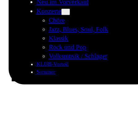
Neu im Vorverkauf
Konzerte
Chöre
Jazz, Blues, Soul, Folk
Klassik
Rock und Pop
Volksmusik / Schlager
KLUB-Vorteil
Sommer