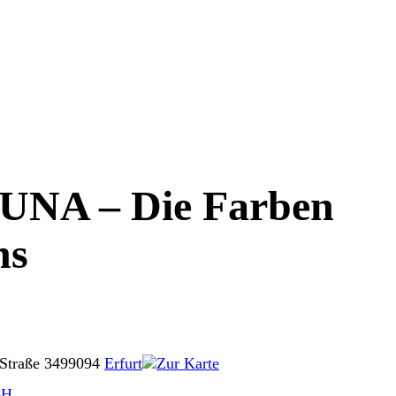
NA – Die Farben
ns
Straße 34
99094
Erfurt
Zur Karte
bH