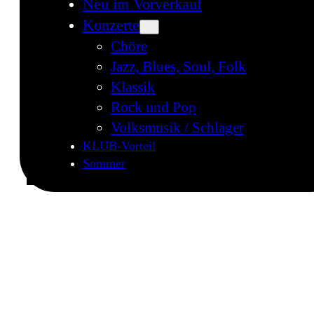
Neu im Vorverkauf
Konzerte
Chöre
Jazz, Blues, Soul, Folk
Klassik
Rock und Pop
Volksmusik / Schlager
KLUB-Vorteil
Sommer