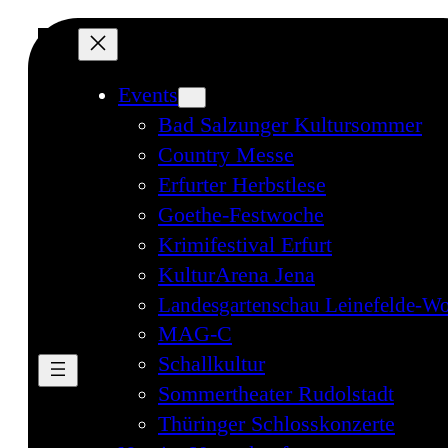
Direkt
zum
Inhalt
Events
wechseln
Bad Salzunger Kultursommer
Country Messe
Erfurter Herbstlese
Goethe-Festwoche
Krimifestival Erfurt
KulturArena Jena
Landesgartenschau Leinefelde-Wo
MAG-C
Schallkultur
Sommertheater Rudolstadt
Thüringer Schlosskonzerte