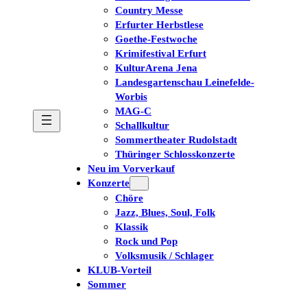
Country Messe
Erfurter Herbstlese
Goethe-Festwoche
Krimifestival Erfurt
KulturArena Jena
Landesgartenschau Leinefelde-
Worbis
MAG-C
Schallkultur
Sommertheater Rudolstadt
Thüringer Schlosskonzerte
Neu im Vorverkauf
Konzerte
Chöre
Jazz, Blues, Soul, Folk
Klassik
Rock und Pop
Volksmusik / Schlager
KLUB-Vorteil
Sommer