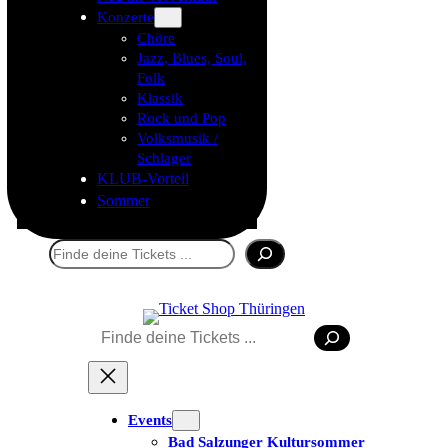
Konzerte
Chöre
Jazz, Blues, Soul,
Folk
Klassik
Rock und Pop
Volksmusik /
Schlager
KLUB-Vorteil
Sommer
Suchen
Tickets kaufen
Suchen
Events
Bad Salzunger Kultursommer