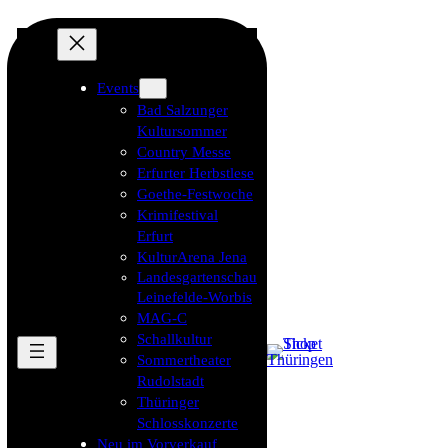
Events
Bad Salzunger
Kultursommer
Country Messe
Erfurter Herbstlese
Goethe-Festwoche
Krimifestival
Erfurt
KulturArena Jena
Landesgartenschau
Leinefelde-Worbis
MAG-C
Schallkultur
Sommertheater
Rudolstadt
Thüringer
Schlosskonzerte
Neu im Vorverkauf