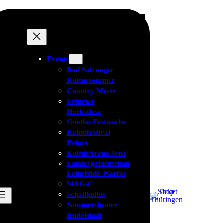
Events
Bad Salzunger
Kultursommer
Country Messe
Erfurter
Herbstlese
Goethe-Festwoche
Krimifestival
Erfurt
KulturArena Jena
Landesgartenschau
Leinefelde-Worbis
MAG-C
Schallkultur
Sommertheater
Rudolstadt