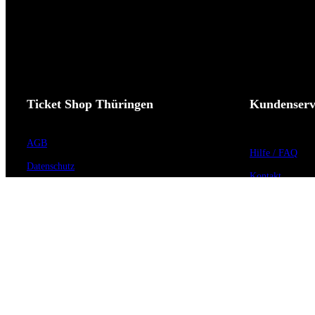
Ticket Shop Thüringen
Kundenserv
AGB
Hilfe / FAQ
Datenschutz
Kontakt
Impressum
Vorverkaufsstell
Widerrufsrecht
Barrierefreiheit
Cookie-Einstellungen
Anmeldung zum 