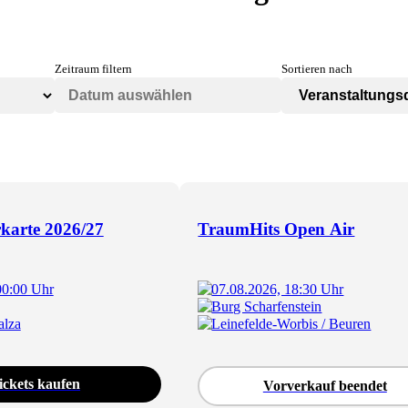
Zeitraum filtern
Sortieren nach
karte 2026/27
TraumHits Open Air
00:00 Uhr
07.08.2026, 18:30 Uhr
Burg Scharfenstein
alza
Leinefelde-Worbis / Beuren
ickets kaufen
Vorverkauf beendet