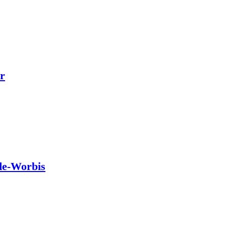
r
de-Worbis