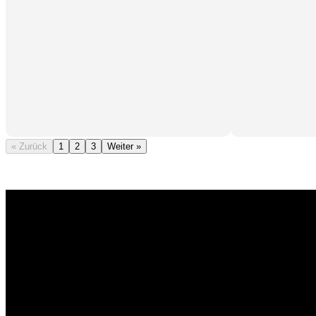
« Zurück
1
2
3
Weiter »