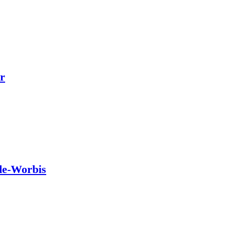
r
de-Worbis