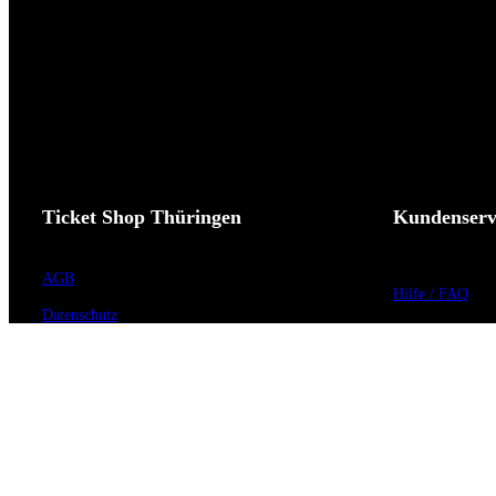
Ticket Shop Thüringen
Kundenserv
AGB
Hilfe / FAQ
Datenschutz
Kontakt
Impressum
Vorverkaufsstell
Widerrufsrecht
Barrierefreiheit
Cookie-Einstellungen
Anmeldung zum 