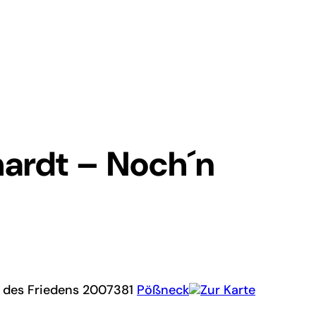
hardt – Noch´n
 des Friedens 20
07381
Pößneck
Zur Karte