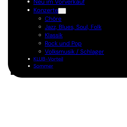
Neu im Vorverkauf
Konzerte
Chöre
Jazz, Blues, Soul, Folk
Klassik
Rock und Pop
Volksmusik / Schlager
KLUB-Vorteil
Sommer