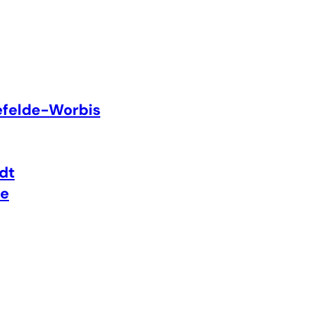
efelde-Worbis
dt
te